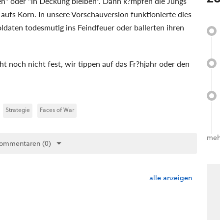
en" oder "in Deckung bleiben". Dann k?mpfen die Jungs
ufs Korn. In unsere Vorschauversion funktionierte dies
oldaten todesmutig ins Feindfeuer oder ballerten ihren
ht noch nicht fest, wir tippen auf das Fr?hjahr oder den
Strategie
Faces of War
meh
Kommentaren (0)
alle anzeigen