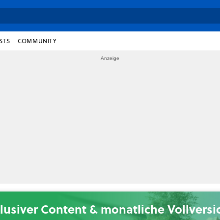
STS
COMMUNITY
lusiver Content & monatliche Vollvers