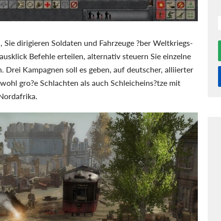
n, Sie dirigieren Soldaten und Fahrzeuge ?ber Weltkriegs-
usklick Befehle erteilen, alternativ steuern Sie einzelne
Drei Kampagnen soll es geben, auf deutscher, alliierter
owohl gro?e Schlachten als auch Schleicheins?tze mit
Nordafrika.