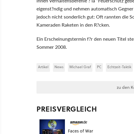
ihnen Verhaltensbefehle ? la "Feuerschutz geb
eigenst?ndig und nehmen automatisch Gegner a
jedoch nicht sonderlich gut: Oft rannten die S
Kameraden Raketen in den R?cken.
Ein Erscheinungstermin f?r den neuen Titel ste
Sommer 2008.
Artikel
News
Michael Graf
PC
Echtzeit-Taktik
zu den 
PREISVERGLEICH
Faces of War