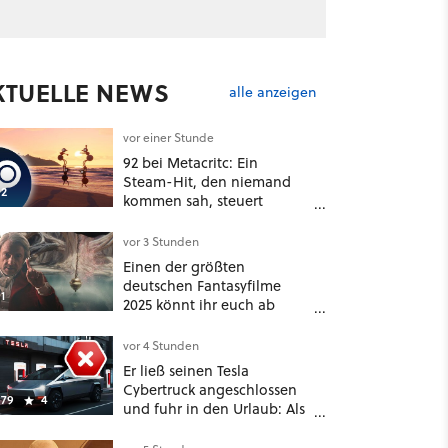
KTUELLE NEWS
alle anzeigen
vor einer Stunde
92 bei Metacritc: Ein
Steam-Hit, den niemand
2
kommen sah, steuert
gerade auf einen Platz bei
den Game Awards zu
vor 3 Stunden
Einen der größten
deutschen Fantasyfilme
1
2025 könnt ihr euch ab
sofort auf Netflix
anschauen, mit dabei: ein
vor 4 Stunden
Star aus Der Hobbit
Er ließ seinen Tesla
Cybertruck angeschlossen
79
4
und fuhr in den Urlaub: Als
er zwei Wochen später
zurückkam, sprang der