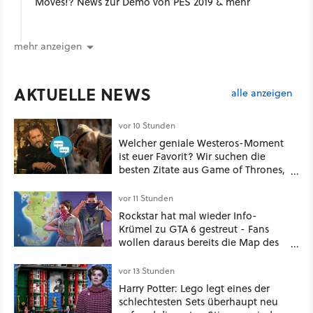
Moves!? News zur Demo von PES 2019 & mehr
mehr anzeigen
AKTUELLE NEWS
alle anzeigen
vor 10 Stunden
Welcher geniale Westeros-Moment
ist euer Favorit? Wir suchen die
besten Zitate aus Game of Thrones,
House of the Dragon und Knight of
the Seven Kingdoms
vor 11 Stunden
Rockstar hat mal wieder Info-
Krümel zu GTA 6 gestreut - Fans
wollen daraus bereits die Map des
kommenden Open-World-Hits
ablesen können
vor 13 Stunden
Harry Potter: Lego legt eines der
schlechtesten Sets überhaupt neu