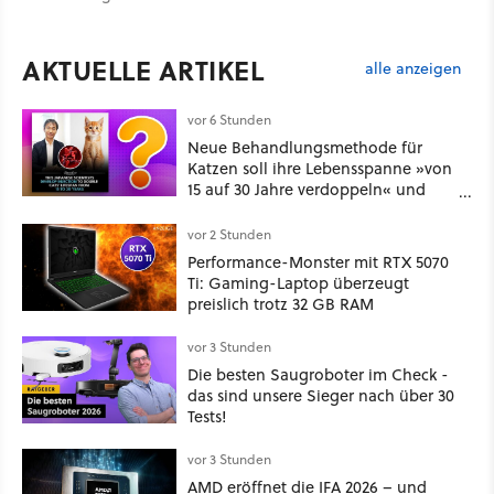
AKTUELLE ARTIKEL
alle anzeigen
vor 6 Stunden
Neue Behandlungsmethode für
Katzen soll ihre Lebensspanne »von
15 auf 30 Jahre verdoppeln« und
über 1.200 Kommentare setzen sich
kritisch damit auseinander
vor 2 Stunden
Performance-Monster mit RTX 5070
Ti: Gaming-Laptop überzeugt
preislich trotz 32 GB RAM
vor 3 Stunden
Die besten Saugroboter im Check -
das sind unsere Sieger nach über 30
Tests!
vor 3 Stunden
AMD eröffnet die IFA 2026 – und