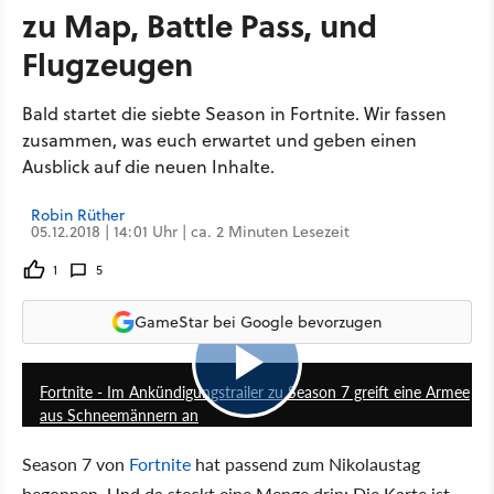
zu Map, Battle Pass, und
Flugzeugen
Bald startet die siebte Season in Fortnite. Wir fassen
zusammen, was euch erwartet und geben einen
Ausblick auf die neuen Inhalte.
Robin Rüther
05.12.2018 | 14:01 Uhr | ca. 2 Minuten Lesezeit
1
5
GameStar bei Google bevorzugen
1:16
Fortnite - Im Ankündigungstrailer zu Season 7 greift eine Armee
aus Schneemännern an
Season 7 von
Fortnite
hat passend zum Nikolaustag
begonnen. Und da steckt eine Menge drin: Die Karte ist