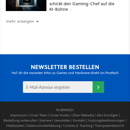
schickt den Gaming-Chef auf die
KI-Bühne
mehr anzeigen
NEWSLETTER BESTELLEN
Hol' dir die neuesten Infos zu Games und Hardware direkt ins Postfach
RUBRIKEN
Impressum
|
Unser Team
|
Unser Kodex
|
Über Webedia
|
Abo kündigen
|
Bestellung widerrufen
|
Karriere
|
Newsletter
|
Kontakt
|
Nutzungsbestimmungen
|
Mediadaten
|
Datenschutzerklärung
|
Cookies & Tracking
|
Transparenzbericht