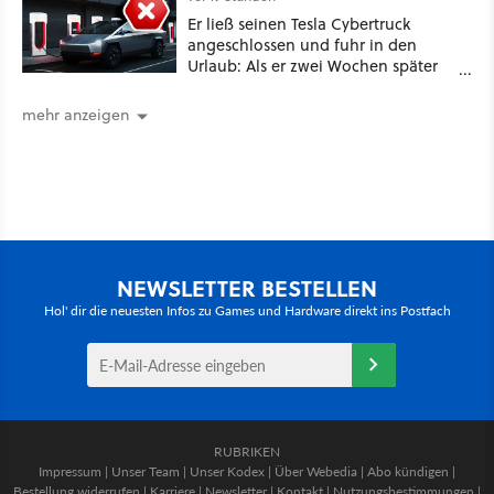
Er ließ seinen Tesla Cybertruck
angeschlossen und fuhr in den
Urlaub: Als er zwei Wochen später
zurückkam, sprang der Truck nicht
mehr an [Best of GameStar]
mehr anzeigen
NEWSLETTER BESTELLEN
Hol' dir die neuesten Infos zu Games und Hardware direkt ins Postfach
RUBRIKEN
Impressum
|
Unser Team
|
Unser Kodex
|
Über Webedia
|
Abo kündigen
|
Bestellung widerrufen
|
Karriere
|
Newsletter
|
Kontakt
|
Nutzungsbestimmungen
|