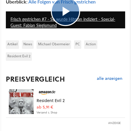
Überblick
:
Alle Folgen von Frisch gestrichen
24:06
Frisch gestrichen #7 - So wurde Hitman indiziert - Special-
Guest: Fabian Siegismund
Artikel
News
Michael Obermeier
PC
Action
Resident Evil 2
PREISVERGLEICH
alle anzeigen
Resident Evil 2
ab 5,91 €
Versand s. Shop
ANZEIGE