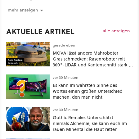
mehr anzeigen
AKTUELLE ARTIKEL
alle anzeigen
gerade eben
MOVA lässt andere Mähroboter
Gras schmecken: Rasenroboter mit
360°-LiDAR und Kantenschnitt stark
reduziert bei Amazon!
vor 30 Minuten
Es kann im wahrsten Sinne des
Wortes einen großen Unterschied
machen, den man nicht
unterschätzen sollte: Mit welchem
Seitenverhältnis seid ihr unterwegs?
vor 30 Minuten
Gothic Remake: Unterschätzt
niemals Alchemie, sie kann euch im
rauen Minental die Haut retten