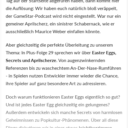
Tag auf der Startseite abgerufen haben, dann kommt hier
die Auflösung: Wir haben euch natürlich bloß veräppelt,
der GameStar-Podcast wird nicht eingestellt. War nur ein
gemeiner Aprilscherz, ein sinistrer Schabernack, wie er
ausschließlich Maurice Weber einfallen könnte.
Aber gleichzeitig die perfekte Überleitung zu unserem
Thema: In Plus-Folge 29 sprechen wir über
Easter Eggs,
Secrets und Aprilscherze
. Von augenzwinkernden
Referenzen bis zu waschechtem An-Der-Nase-Rumführen
- in Spielen nutzen Entwickler immer wieder die Chance,
ihre Spieler auf ganz besondere Art zu adressieren.
Doch warum funktionieren Easter Eggs eigentlich so gut?
Und ist jedes Easter Egg gleichzeitig ein gelungenes?
Außerdem entwickeln sich manche Secrets von harmlosen
Geheimnissen zu Popkultur-Phänomenen. Über all diese
Dinge diskutieren wir in einer etwas
leichtherzigeren