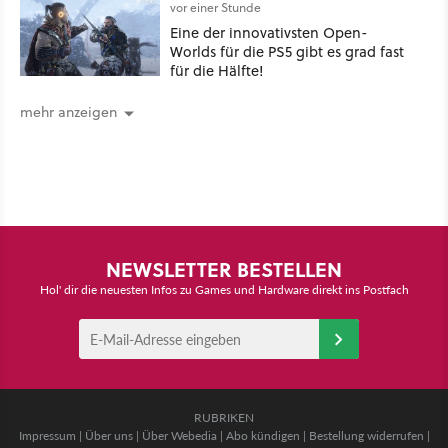
vor einer Stunde
Eine der innovativsten Open-
Worlds für die PS5 gibt es grad fast
für die Hälfte!
mehr anzeigen
NEWSLETTER BESTELLEN
Hol' dir die neuesten Infos zu Games und Hardware direkt ins Postfach
RUBRIKEN
Impressum
|
Über uns
|
Über Webedia
|
Abo kündigen
|
Bestellung widerrufen
|