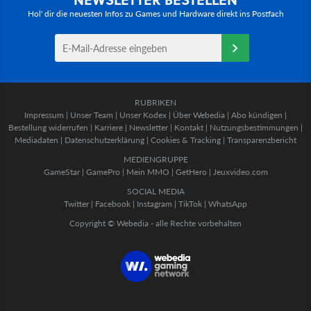
Hol' dir die neuesten Infos zu Games und Hardware direkt ins Postfach
RUBRIKEN
Impressum
|
Unser Team
|
Unser Kodex
|
Über Webedia
|
Abo kündigen
|
Bestellung widerrufen
|
Karriere
|
Newsletter
|
Kontakt
|
Nutzungsbestimmungen
|
Mediadaten
|
Datenschutzerklärung
|
Cookies & Tracking
|
Transparenzbericht
MEDIENGRUPPE
GameStar
|
GamePro
|
Mein MMO
|
GetHero
|
Jeuxvideo.com
SOCIAL MEDIA
Twitter
|
Facebook
|
Instagram
|
TikTok
|
WhatsApp
Copyright © Webedia - alle Rechte vorbehalten