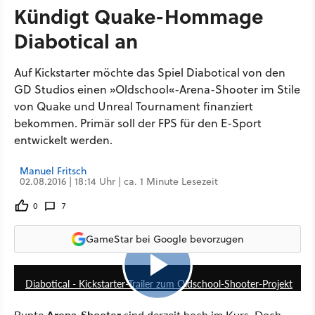
Kündigt Quake-Hommage
Diabotical an
Auf Kickstarter möchte das Spiel Diabotical von den
GD Studios einen »Oldschool«-Arena-Shooter im Stile
von Quake und Unreal Tournament finanziert
bekommen. Primär soll der FPS für den E-Sport
entwickelt werden.
Manuel Fritsch
02.08.2016 | 18:14 Uhr | ca. 1 Minute Lesezeit
0
7
GameStar bei Google bevorzugen
2:29
Diabotical - Kickstarter-Trailer zum Oldschool-Shooter-Projekt
Bunte
Arena-Shooter
sind derzeit hoch im Kurs. Doch