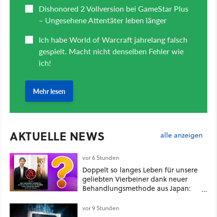
AKTUELLE NEWS
alle anzeigen
vor 6 Stunden
Doppelt so langes Leben für unsere
geliebten Vierbeiner dank neuer
Behandlungsmethode aus Japan:
Der Blick auf über 1.200
Kommentare zeigt, dass es nicht so
vor 9 Stunden
einfach ist