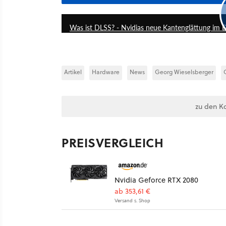
Was ist DLSS? - Nvidias neue Kantenglättung im De
Artikel
Hardware
News
Georg Wieselsberger
zu den K
PREISVERGLEICH
Nvidia Geforce RTX 2080
ab 353,61 €
Versand s. Shop