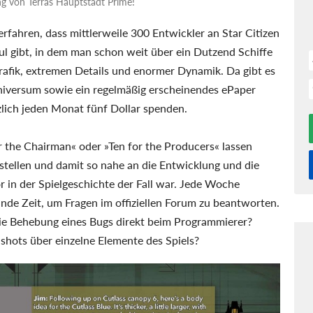
ng von Terras Hauptstadt Prime!
erfahren, dass mittlerweile 300 Entwickler an Star Citizen
ul gibt, in dem man schon weit über ein Dutzend Schiffe
rafik, extremen Details und enormer Dynamik. Da gibt es
iversum sowie ein regelmäßig erscheinendes ePaper
zlich jeden Monat fünf Dollar spenden.
 the Chairman« oder »Ten for the Producers« lassen
 stellen und damit so nahe an die Entwicklung und die
r in der Spielgeschichte der Fall war. Jede Woche
nde Zeit, um Fragen im offiziellen Forum zu beantworten.
ie Behebung eines Bugs direkt beim Programmierer?
shots über einzelne Elemente des Spiels?