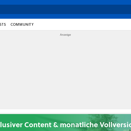
STS
COMMUNITY
lusiver Content & monatliche Vollvers