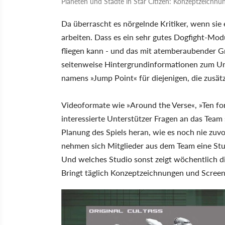
Planeten und Städte in Star Citizen: Konzeptzeichnu
Da überrascht es nörgelnde Kritiker, wenn sie 
arbeiten. Dass es ein sehr gutes Dogfight-Mod
fliegen kann - und das mit atemberaubender G
seitenweise Hintergrundinformationen zum Un
namens »Jump Point« für diejenigen, die zusät
Videoformate wie »Around the Verse«, »Ten for
interessierte Unterstützer Fragen an das Team
Planung des Spiels heran, wie es noch nie zuvo
nehmen sich Mitglieder aus dem Team eine Stu
Und welches Studio sonst zeigt wöchentlich d
Bringt täglich Konzeptzeichnungen und Screen