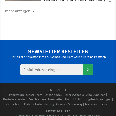
sich fragt, wieso Valve das nicht
gleich so macht
mehr anzeigen
NEWSLETTER BESTELLEN
Hol' dir die neuesten Infos zu Games und Hardware direkt ins Postfach
RUBRIKEN
Impressum
|
Unser Team
|
Unser Kodex
|
Über Webedia
|
Abo kündigen
|
Bestellung widerrufen
|
Karriere
|
Newsletter
|
Kontakt
|
Nutzungsbestimmungen
|
Mediadaten
|
Datenschutzerklärung
|
Cookies & Tracking
|
Transparenzbericht
MEDIENGRUPPE
GameStar
|
GamePro
|
Mein MMO
|
GetHero
|
Jeuxvideo.com