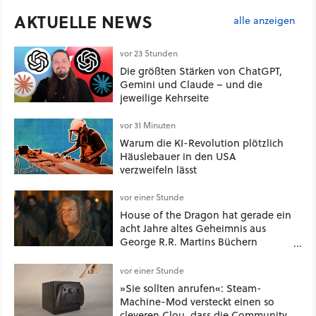
AKTUELLE NEWS
alle anzeigen
vor 23 Stunden
Die größten Stärken von ChatGPT,
Gemini und Claude – und die
jeweilige Kehrseite
vor 31 Minuten
Warum die KI-Revolution plötzlich
Häuslebauer in den USA
verzweifeln lässt
vor einer Stunde
House of the Dragon hat gerade ein
acht Jahre altes Geheimnis aus
George R.R. Martins Büchern
aufgelöst
vor einer Stunde
»Sie sollten anrufen«: Steam-
Machine-Mod versteckt einen so
cleveren Clou, dass die Community