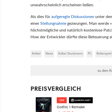
unwahrscheinlich erscheinen ließen.
Als dies für
aufgeregte Diskussionen
unter den
einer
Stellungnahme
gezwungen. Man werde »all
höchstmögliche und natürlich kostenlose Pat
How der Entwickler dürfte diese Beteuerung al
Artikel
News
Volker Stuckmann
PC
Rollenspiel
zu den 
PREISVERGLEICH
TIPP
Gothic 1 Remake