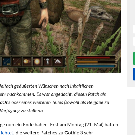
elfach geäußerten Wünschen nach inhaltlichen
ehr nachkommen. Es war angedacht, diesen Patch als
Ons oder eines weiteren Teiles (sowohl als Beigabe zu
Verfügung zu stellen.«
age nun ein Ende haben. Erst am Montag (21. Mai) hatten
richtet
, die weitere Patches zu
Gothic 3
sehr