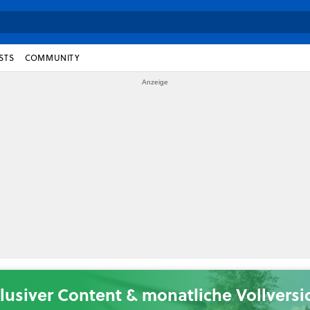
STS
COMMUNITY
lusiver Content & monatliche Vollvers