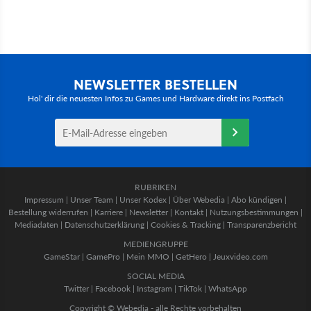
NEWSLETTER BESTELLEN
Hol' dir die neuesten Infos zu Games und Hardware direkt ins Postfach
RUBRIKEN
Impressum
|
Unser Team
|
Unser Kodex
|
Über Webedia
|
Abo kündigen
|
Bestellung widerrufen
|
Karriere
|
Newsletter
|
Kontakt
|
Nutzungsbestimmungen
|
Mediadaten
|
Datenschutzerklärung
|
Cookies & Tracking
|
Transparenzbericht
MEDIENGRUPPE
GameStar
|
GamePro
|
Mein MMO
|
GetHero
|
Jeuxvideo.com
SOCIAL MEDIA
Twitter
|
Facebook
|
Instagram
|
TikTok
|
WhatsApp
Copyright © Webedia - alle Rechte vorbehalten