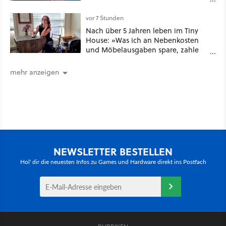
Staffel - unsere Streaming-Tipps
vor 7 Stunden
Nach über 5 Jahren leben im Tiny
House: »Was ich an Nebenkosten
und Möbelausgaben spare, zahle
ich mit verpassten Familientreffen
und dem Verlust des
mehr anzeigen
Zusammengehörigkeitsgefühls, das
entsteht, wenn man Platz zum
Teilen hat.«
NEWSLETTER BESTELLEN
Hol' dir die neuesten Infos zu Games und Hardware direkt ins Postfach