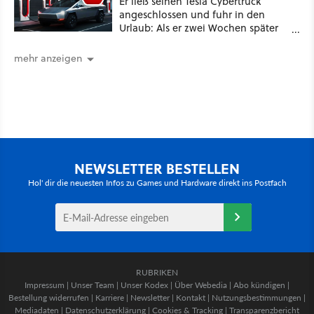
Er ließ seinen Tesla Cybertruck
angeschlossen und fuhr in den
Urlaub: Als er zwei Wochen später
zurückkam, sprang der Truck nicht
mehr an [Best of GameStar]
mehr anzeigen
NEWSLETTER BESTELLEN
Hol' dir die neuesten Infos zu Games und Hardware direkt ins Postfach
RUBRIKEN
Impressum
|
Unser Team
|
Unser Kodex
|
Über Webedia
|
Abo kündigen
|
Bestellung widerrufen
|
Karriere
|
Newsletter
|
Kontakt
|
Nutzungsbestimmungen
|
Mediadaten
|
Datenschutzerklärung
|
Cookies & Tracking
|
Transparenzbericht