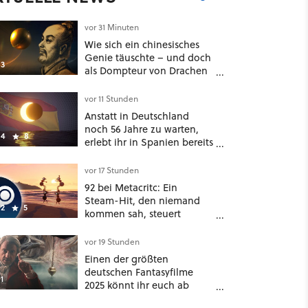
vor 31 Minuten
Wie sich ein chinesisches
Genie täuschte – und doch
3
als Dompteur von Drachen
und Kröten bis heute Recht
behält [Best of GameStar]
vor 11 Stunden
Anstatt in Deutschland
noch 56 Jahre zu warten,
4
8
erlebt ihr in Spanien bereits
in wenigen Tagen ein
schattiges Sommer-
vor 17 Stunden
Spektakel
92 bei Metacritc: Ein
Steam-Hit, den niemand
2
5
kommen sah, steuert
gerade auf einen Platz bei
den Game Awards zu
vor 19 Stunden
Einen der größten
deutschen Fantasyfilme
1
2025 könnt ihr euch ab
sofort auf Netflix