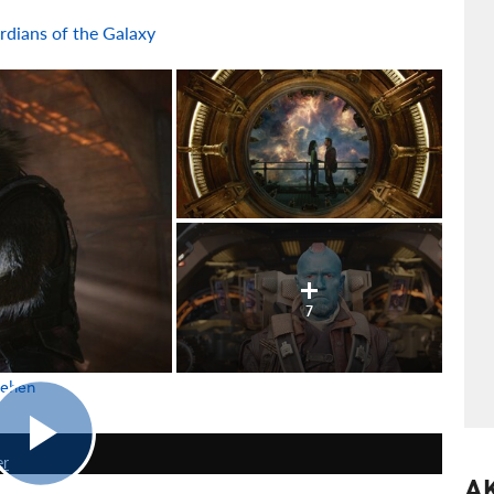
dians of the Galaxy
7
sehen
2:03
er
A