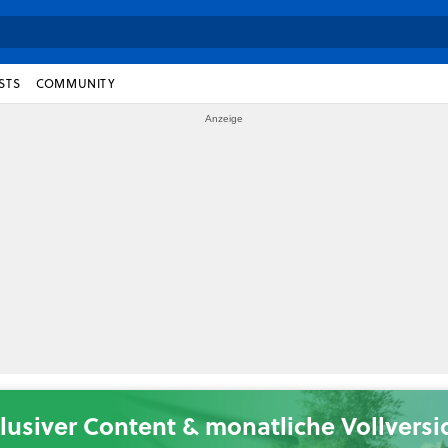
STS
COMMUNITY
lusiver Content & monatliche Vollvers