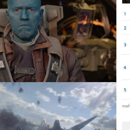
1
2
3
4
5
meh