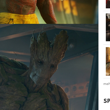
meh
S