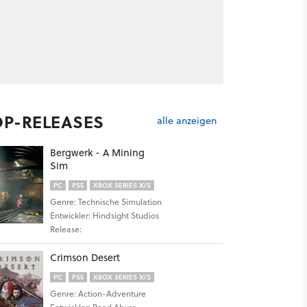
OP-RELEASES
alle anzeigen
Bergwerk - A Mining
Sim
PC
PS5
XBOX SERIES X/S
Genre: Technische Simulation
Entwickler: Hindsight Studios
Release:
Crimson Desert
PC
PS5
XBOX SERIES X/S
Genre: Action-Adventure