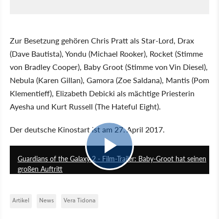
Zur Besetzung gehören Chris Pratt als Star-Lord, Drax
(Dave Bautista), Yondu (Michael Rooker), Rocket (Stimme
von Bradley Cooper), Baby Groot (Stimme von Vin Diesel),
Nebula (Karen Gillan), Gamora (Zoe Saldana), Mantis (Pom
Klementieff), Elizabeth Debicki als mächtige Priesterin
Ayesha und Kurt Russell (The Hateful Eight).
Der deutsche Kinostart ist am 27. April 2017.
2:14
Guardians of the Galaxy 2 - Film-Trailer: Baby-Groot hat seinen
großen Auftritt
Artikel
News
Vera Tidona