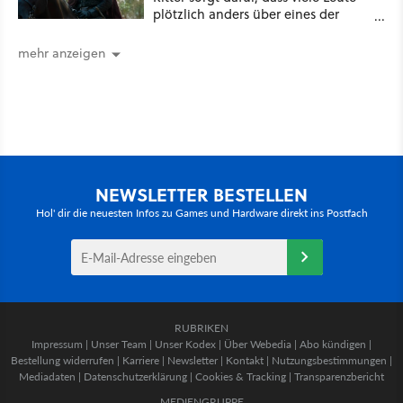
plötzlich anders über eines der
umstrittensten Häuser von Game of
Thrones denken
mehr anzeigen
NEWSLETTER BESTELLEN
Hol' dir die neuesten Infos zu Games und Hardware direkt ins Postfach
RUBRIKEN
Impressum
|
Unser Team
|
Unser Kodex
|
Über Webedia
|
Abo kündigen
|
Bestellung widerrufen
|
Karriere
|
Newsletter
|
Kontakt
|
Nutzungsbestimmungen
|
Mediadaten
|
Datenschutzerklärung
|
Cookies & Tracking
|
Transparenzbericht
MEDIENGRUPPE