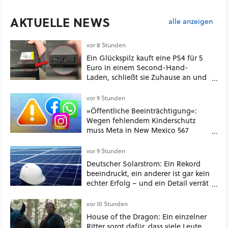
AKTUELLE NEWS
alle anzeigen
vor 8 Stunden
Ein Glückspilz kauft eine PS4 für 5
Euro in einem Second-Hand-
Laden, schließt sie Zuhause an und
schon hat er seine erste
funktionierende PlayStation [Best of
vor 9 Stunden
GameStar]
»Öffentliche Beeinträchtigung«:
Wegen fehlendem Kinderschutz
muss Meta in New Mexico 567
Millionen US-Dollar zahlen
vor 9 Stunden
Deutscher Solarstrom: Ein Rekord
beeindruckt, ein anderer ist gar kein
echter Erfolg – und ein Detail verrät
mehr über die Energiewende als
jede Zahl
vor 10 Stunden
House of the Dragon: Ein einzelner
Ritter sorgt dafür, dass viele Leute