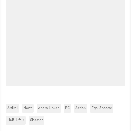
Artikel
News
Andre Linken
PC
Action
Ego-Shooter
Half-Life 3
Shooter