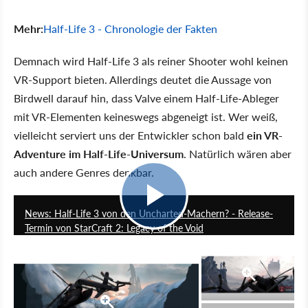
Mehr:
Half-Life 3 - Chronologie der Fakten
Demnach wird Half-Life 3 als reiner Shooter wohl keinen
VR-Support bieten. Allerdings deutet die Aussage von
Birdwell darauf hin, dass Valve einem Half-Life-Ableger
mit VR-Elementen keineswegs abgeneigt ist. Wer weiß,
vielleicht serviert uns der Entwickler schon bald
ein VR-
Adventure im Half-Life-Universum
. Natürlich wären aber
auch andere Genres denkbar.
4:08
News: Half-Life 3 von den Uncharted-Machern? - Release-
Termin von StarCraft 2: Legacy of the Void