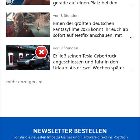
gerade auf einen Platz bei den
Game Awards zu
vor 18 Stunden
Einen der größten deutschen
Fantasyfilme 2025 könnt ihr euch ab
sofort auf Netflix anschauen, mit
dabei: ein Star aus Der Hobbit
vor 19 Stunden
Er ließ seinen Tesla Cybertruck
angeschlossen und fuhr in den
Urlaub: Als er zwei Wochen später
zurückkam, sprang der Truck nicht
mehr an [Best of GameStar]
mehr anzeigen
NEWSLETTER BESTELLEN
Hol' dir die neuesten Infos zu Games und Hardware direkt ins Postfach