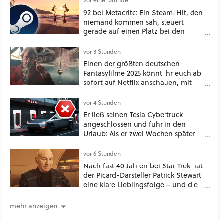
vor einer Stunde
92 bei Metacritc: Ein Steam-Hit, den
niemand kommen sah, steuert
gerade auf einen Platz bei den
Game Awards zu
vor 3 Stunden
Einen der größten deutschen
Fantasyfilme 2025 könnt ihr euch ab
sofort auf Netflix anschauen, mit
dabei: ein Star aus Der Hobbit
vor 4 Stunden
Er ließ seinen Tesla Cybertruck
angeschlossen und fuhr in den
Urlaub: Als er zwei Wochen später
zurückkam, sprang der Truck nicht
mehr an [Best of GameStar]
vor 6 Stunden
Nach fast 40 Jahren bei Star Trek hat
der Picard-Darsteller Patrick Stewart
eine klare Lieblingsfolge – und die
ist Familiensache
mehr anzeigen