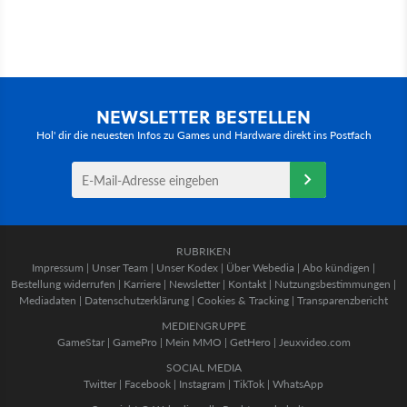
NEWSLETTER BESTELLEN
Hol' dir die neuesten Infos zu Games und Hardware direkt ins Postfach
RUBRIKEN
Impressum
|
Unser Team
|
Unser Kodex
|
Über Webedia
|
Abo kündigen
|
Bestellung widerrufen
|
Karriere
|
Newsletter
|
Kontakt
|
Nutzungsbestimmungen
|
Mediadaten
|
Datenschutzerklärung
|
Cookies & Tracking
|
Transparenzbericht
MEDIENGRUPPE
GameStar
|
GamePro
|
Mein MMO
|
GetHero
|
Jeuxvideo.com
SOCIAL MEDIA
Twitter
|
Facebook
|
Instagram
|
TikTok
|
WhatsApp