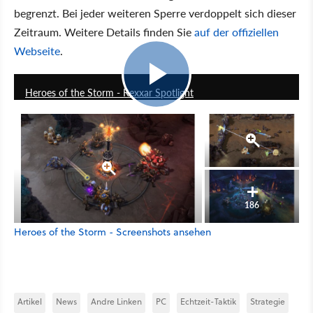
begrenzt. Bei jeder weiteren Sperre verdoppelt sich dieser
Zeitraum. Weitere Details finden Sie
auf der offiziellen
Webseite
.
4:28
Heroes of the Storm - Rexxar Spotlight
186
Heroes of the Storm - Screenshots ansehen
Artikel
News
Andre Linken
PC
Echtzeit-Taktik
Strategie