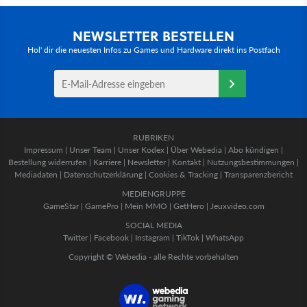
NEWSLETTER BESTELLEN
Hol' dir die neuesten Infos zu Games und Hardware direkt ins Postfach
RUBRIKEN
Impressum
|
Unser Team
|
Unser Kodex
|
Über Webedia
|
Abo kündigen
|
Bestellung widerrufen
|
Karriere
|
Newsletter
|
Kontakt
|
Nutzungsbestimmungen
|
Mediadaten
|
Datenschutzerklärung
|
Cookies & Tracking
|
Transparenzbericht
MEDIENGRUPPE
GameStar
|
GamePro
|
Mein MMO
|
GetHero
|
Jeuxvideo.com
SOCIAL MEDIA
Twitter
|
Facebook
|
Instagram
|
TikTok
|
WhatsApp
Copyright © Webedia - alle Rechte vorbehalten