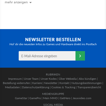
gehört
mehr anzeigen
NEWSLETTER BESTELLEN
Hol' dir die neuesten Infos zu Games und Hardware direkt ins Postfach
RUBRIKEN
Impressum
|
Unser Team
|
Unser Kodex
|
Über Webedia
|
Abo kündigen
|
Bestellung widerrufen
|
Karriere
|
Newsletter
|
Kontakt
|
Nutzungsbestimmungen
|
Mediadaten
|
Datenschutzerklärung
|
Cookies & Tracking
|
Transparenzbericht
MEDIENGRUPPE
GameStar
|
GamePro
|
Mein MMO
|
GetHero
|
Jeuxvideo.com
SOCIAL MEDIA