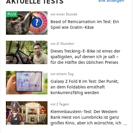
AKTUELLE TESTS
alle anzeigen
PLUS
vor einer Stunde
Beast of Reincarnation im Test: Ein
Spiel wie Gratin-Käse
vor 21 Stunden
Dieses Trecking-E-Bike ist eines der
spaßigsten, auf denen ich je saß –
für die Hälfte des üblichen Preises
vor einem Tag
Galaxy Z Fold 8 im Test: Der Punkt,
an dem Foldables ernsthaft
konkurrenzfähig werden
vor 2 Tagen
Klemmbaustein-Test: Der Western
Bank Heist von Lumibricks ist ganz
großes Kino, aber ich wünschte, ich
hätte vorher nie von der Marke