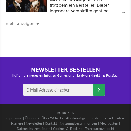
trotzdem ein Bestseller: Dieser
legendäre Vampirfilm geht bei
Amazon gerade durch die Decke!
mehr anzeigen
NEWSLETTER BESTELLEN
Hol' dir die neuesten Infos zu Games und Hardware direkt ins Postfach
RUBRIKEN
Impressum
|
Über uns
|
Über Webedia
|
Abo kündigen
|
Bestellung widerrufen
|
Karriere
|
Newsletter
|
Kontakt
|
Nutzungsbestimmungen
|
Mediadaten
|
Datenschutzerklärung
|
Cookies & Tracking
|
Transparenzbericht