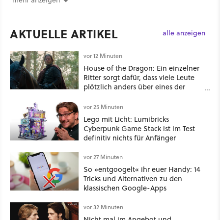
AKTUELLE ARTIKEL
alle anzeigen
vor 12 Minuten
House of the Dragon: Ein einzelner
Ritter sorgt dafür, dass viele Leute
plötzlich anders über eines der
umstrittensten Häuser von Game of
Thrones denken
vor 25 Minuten
Lego mit Licht: Lumibricks
Cyberpunk Game Stack ist im Test
definitiv nichts für Anfänger
vor 27 Minuten
So »entgoogelt« ihr euer Handy: 14
Tricks und Alternativen zu den
klassischen Google-Apps
vor 32 Minuten
Nicht mal im Angebot und