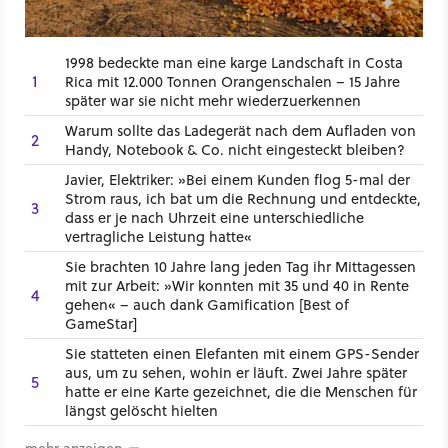
1998 bedeckte man eine karge Landschaft in Costa
1
Rica mit 12.000 Tonnen Orangenschalen – 15 Jahre
später war sie nicht mehr wiederzuerkennen
Warum sollte das Ladegerät nach dem Aufladen von
2
Handy, Notebook & Co. nicht eingesteckt bleiben?
Javier, Elektriker: »Bei einem Kunden flog 5-mal der
Strom raus, ich bat um die Rechnung und entdeckte,
3
dass er je nach Uhrzeit eine unterschiedliche
vertragliche Leistung hatte«
Sie brachten 10 Jahre lang jeden Tag ihr Mittagessen
mit zur Arbeit: »Wir konnten mit 35 und 40 in Rente
4
gehen« – auch dank Gamification [Best of
GameStar]
Sie statteten einen Elefanten mit einem GPS-Sender
aus, um zu sehen, wohin er läuft. Zwei Jahre später
5
hatte er eine Karte gezeichnet, die die Menschen für
längst gelöscht hielten
mehr anzeigen