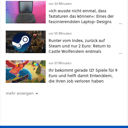
vor 33 Minuten
»Ich wusste nicht einmal, dass
Tastaturen das können«: Eines der
faszinierendsten Laptop-Designs
der 90er geht wieder viral
vor 55 Minuten
Runter vom Index, zurück auf
Steam und nur 2 Euro: Return to
Castle Wolfenstein erstmals
ungeschnitten auf dem deutschen
Markt
vor 57 Minuten
Ihr bekommt gerade 127 Spiele für 9
Euro und helft damit Entwicklern,
die ihren Job verloren haben
mehr anzeigen