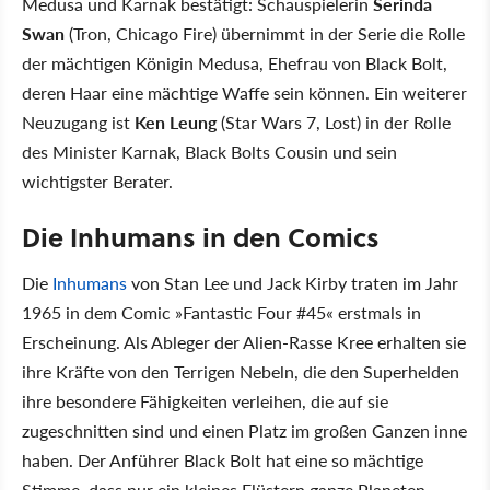
Medusa und Karnak bestätigt: Schauspielerin
Serinda
Swan
(Tron, Chicago Fire) übernimmt in der Serie die Rolle
der mächtigen Königin Medusa, Ehefrau von Black Bolt,
deren Haar eine mächtige Waffe sein können. Ein weiterer
Neuzugang ist
Ken Leung
(Star Wars 7, Lost) in der Rolle
des Minister Karnak, Black Bolts Cousin und sein
wichtigster Berater.
Die Inhumans in den Comics
Die
Inhumans
von Stan Lee und Jack Kirby traten im Jahr
1965 in dem Comic »Fantastic Four #45« erstmals in
Erscheinung. Als Ableger der Alien-Rasse Kree erhalten sie
ihre Kräfte von den Terrigen Nebeln, die den Superhelden
ihre besondere Fähigkeiten verleihen, die auf sie
zugeschnitten sind und einen Platz im großen Ganzen inne
haben. Der Anführer Black Bolt hat eine so mächtige
Stimme, dass nur ein kleines Flüstern ganze Planeten