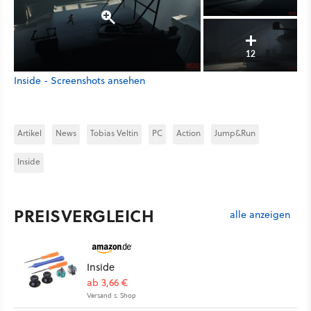
12
Inside - Screenshots ansehen
Artikel
News
Tobias Veltin
PC
Action
Jump&Run
Inside
PREISVERGLEICH
alle anzeigen
Inside
ab 3,66 €
Versand s. Shop