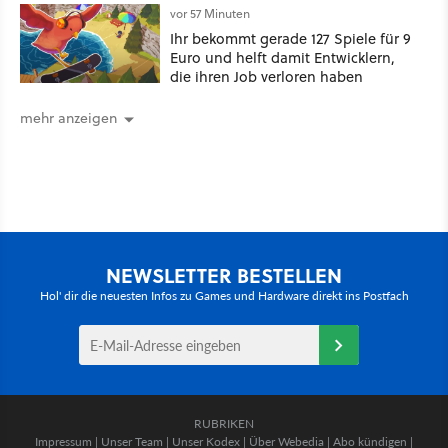
Markt
vor 57 Minuten
Ihr bekommt gerade 127 Spiele für 9
Euro und helft damit Entwicklern,
die ihren Job verloren haben
mehr anzeigen
NEWSLETTER BESTELLEN
Hol' dir die neuesten Infos zu Games und Hardware direkt ins Postfach
RUBRIKEN
Impressum
|
Unser Team
|
Unser Kodex
|
Über Webedia
|
Abo kündigen
|