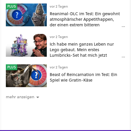
PLUS
vor 2 Tagen
Reanimal-DLC im Test: Ein gewohnt
atmosphärischer Appetithappen,
der einen extrem bitteren
Nachgeschmack hinterlässt
vor 2 Tagen
Ich habe mein ganzes Leben nur
Lego gebaut. Mein erstes
Lumibricks-Set hat mich jetzt
nachhaltig beeindruckt: Game
Stack im Test
PLUS
vor 2 Tagen
Beast of Reincarnation im Test: Ein
Spiel wie Gratin-Käse
mehr anzeigen