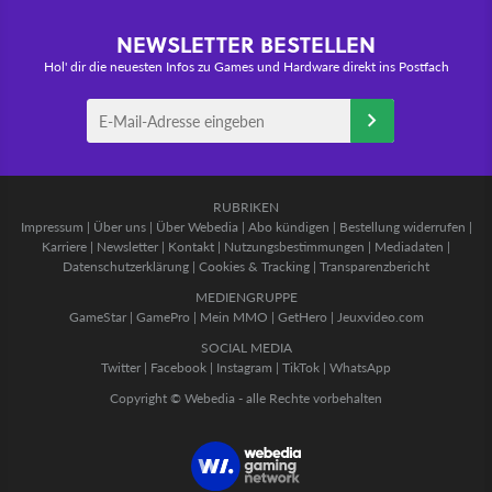
NEWSLETTER BESTELLEN
Hol' dir die neuesten Infos zu Games und Hardware direkt ins Postfach
RUBRIKEN
Impressum
|
Über uns
|
Über Webedia
|
Abo kündigen
|
Bestellung widerrufen
|
Karriere
|
Newsletter
|
Kontakt
|
Nutzungsbestimmungen
|
Mediadaten
|
Datenschutzerklärung
|
Cookies & Tracking
|
Transparenzbericht
MEDIENGRUPPE
GameStar
|
GamePro
|
Mein MMO
|
GetHero
|
Jeuxvideo.com
SOCIAL MEDIA
Twitter
|
Facebook
|
Instagram
|
TikTok
|
WhatsApp
Copyright © Webedia - alle Rechte vorbehalten