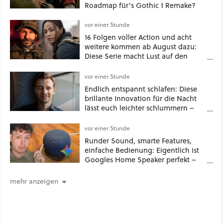
Roadmap für's Gothic 1 Remake?
vor einer Stunde
16 Folgen voller Action und acht
weitere kommen ab August dazu:
Diese Serie macht Lust auf den
kommenden Call-of-Duty-Film
vor einer Stunde
Endlich entspannt schlafen: Diese
brillante Innovation für die Nacht
lässt euch leichter schlummern –
jetzt ist sie deutlich günstiger!
vor einer Stunde
Runder Sound, smarte Features,
einfache Bedienung: Eigentlich ist
Googles Home Speaker perfekt –
wäre Gemini nicht so stur
mehr anzeigen