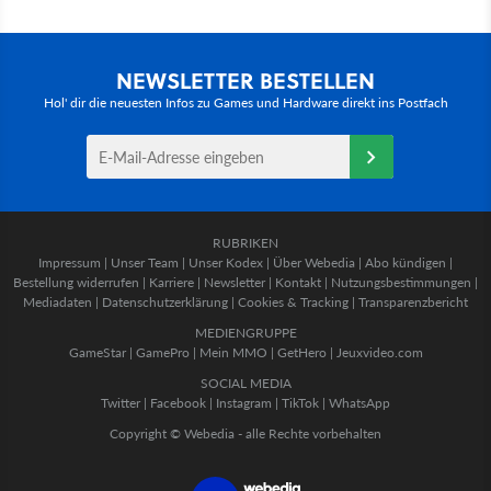
NEWSLETTER BESTELLEN
Hol' dir die neuesten Infos zu Games und Hardware direkt ins Postfach
RUBRIKEN
Impressum
|
Unser Team
|
Unser Kodex
|
Über Webedia
|
Abo kündigen
|
Bestellung widerrufen
|
Karriere
|
Newsletter
|
Kontakt
|
Nutzungsbestimmungen
|
Mediadaten
|
Datenschutzerklärung
|
Cookies & Tracking
|
Transparenzbericht
MEDIENGRUPPE
GameStar
|
GamePro
|
Mein MMO
|
GetHero
|
Jeuxvideo.com
SOCIAL MEDIA
Twitter
|
Facebook
|
Instagram
|
TikTok
|
WhatsApp
Copyright © Webedia - alle Rechte vorbehalten