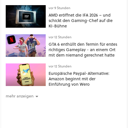
Der Blick auf über 1.200
Kommentare zeigt, dass es nicht so
vor 9 Stunden
einfach ist
AMD eröffnet die IFA 2026 – und
schickt den Gaming-Chef auf die
KI-Bühne
vor 12 Stunden
GTA 6 enthüllt den Termin für erstes
richtiges Gameplay - an einem Ort
mit dem niemand gerechnet hatte
vor 12 Stunden
Europäische Paypal-Alternative:
Amazon beginnt mit der
Einführung von Wero
mehr anzeigen