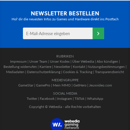
NEWSLETTER BESTELLEN
Hol' dir die neuesten Infos zu Games und Hardware direkt ins Postfach
RUBRIKEN
Impressum
|
Unser Team
|
Unser Kodex
|
Über Webedia
|
Abo kündigen
|
Bestellung widerrufen
|
Karriere
|
Newsletter
|
Kontakt
|
Nutzungsbestimmungen
|
Mediadaten
|
Datenschutzerklärung
|
Cookies & Tracking
|
Transparenzbericht
MEDIENGRUPPE
GameStar
|
GamePro
|
Mein MMO
|
GetHero
|
Jeuxvideo.com
SOCIAL MEDIA
Twitter
|
Facebook
|
Instagram
|
TikTok
|
WhatsApp
Copyright © Webedia - alle Rechte vorbehalten