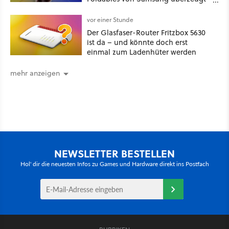
– das Handy stellt gerade auch
neue Vorbesteller-Rekorde auf
vor einer Stunde
Der Glasfaser-Router Fritzbox 5630
ist da – und könnte doch erst
einmal zum Ladenhüter werden
mehr anzeigen
NEWSLETTER BESTELLEN
Hol' dir die neuesten Infos zu Games und Hardware direkt ins Postfach