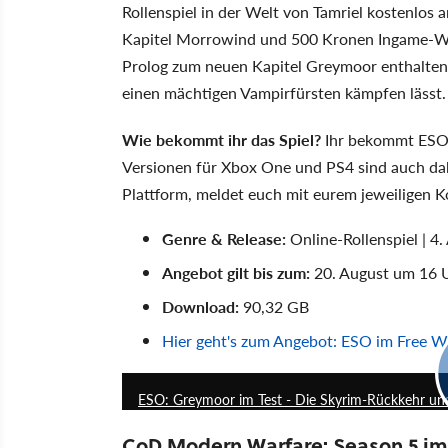
Rollenspiel in der Welt von Tamriel kostenlos 
Kapitel Morrowind und 500 Kronen Ingame-Wäh
Prolog zum neuen Kapitel Greymoor enthalten,
einen mächtigen Vampirfürsten kämpfen lässt.
Wie bekommt ihr das Spiel?
Ihr bekommt ESO 
Versionen für Xbox One und PS4 sind auch dabe
Plattform, meldet euch mit eurem jeweiligen 
Genre & Release:
Online-Rollenspiel | 4.
Angebot gilt bis zum:
20. August um 16 
Download:
90,32 GB
Hier geht's zum Angebot: ESO im Free 
ESO: Greymoor im Test - Die Skyrim-Rückkehr un
CoD Modern Warfare: Season 5 im