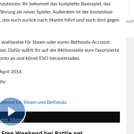
anzutesten. Ihr bekommt das komplette Basisspiel, das
rung als neuer Spieler. Außerdem ist der kostenlose
 das euch zurück nach Skyrim führt und euch dort gegen
meh
wahlweise für Steam oder euren Bethesda-Account,
i. Dafür wählt ihr auf der Aktionsseite eure favorisierte
Konto an und könnt ESO herunterladen.
 April 2014
Uhr
Weekend bei Steam und Bethesda
14:03
serer Träume?
 Free Weekend bei Battle.net