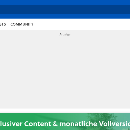
STS
COMMUNITY
lusiver Content & monatliche Vollvers