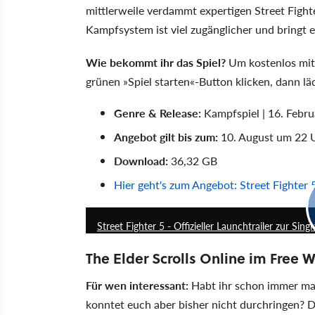
mittlerweile verdammt expertigen Street Fighte
Kampfsystem ist viel zugänglicher und bringt 
Wie bekommt ihr das Spiel?
Um kostenlos mit
grünen »Spiel starten«-Button klicken, dann lä
Genre & Release:
Kampfspiel | 16. Febr
Angebot gilt bis zum:
10. August um 22 
Download:
36,32 GB
Hier geht's zum Angebot: Street Fighter
Street Fighter 5 - Offizieller Launchtrailer zur S
The Elder Scrolls Online im Free
Für wen interessant:
Habt ihr schon immer mal
konntet euch aber bisher nicht durchringen? D