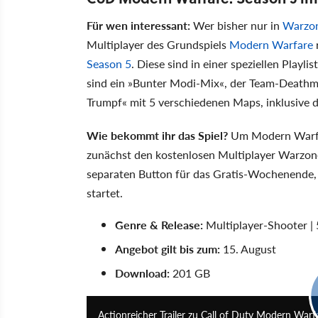
Für wen interessant:
Wer bisher nur in
Warzo
Multiplayer des Grundspiels
Modern Warfare
Season 5
. Diese sind in einer speziellen Play
sind ein »Bunter Modi-Mix«, der Team-Deathma
Trumpf« mit 5 verschiedenen Maps, inklusive 
Wie bekommt ihr das Spiel?
Um Modern Warfar
zunächst den kostenlosen Multiplayer Warzone
separaten Button für das Gratis-Wochenende, m
startet.
Genre & Release:
Multiplayer-Shooter | 
Angebot gilt bis zum:
15. August
Download:
201 GB
Actionreicher Trailer zu Call of Duty Modern Warf