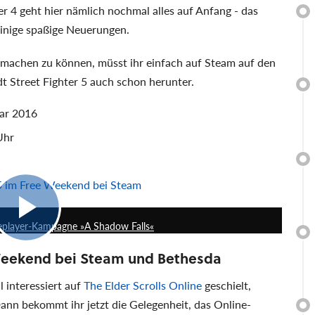
r 4 geht hier nämlich nochmal alles auf Anfang - das
einige spaßige Neuerungen.
machen zu können, müsst ihr einfach auf Steam auf den
dt Street Fighter 5 auch schon herunter.
uar 2016
Uhr
 5 im Free Weekend bei Steam
1:42
ingleplayer-Kampagne »A Shadow Falls«
 Weekend bei Steam und Bethesda
 interessiert auf
The Elder Scrolls Online
geschielt,
ann bekommt ihr jetzt die Gelegenheit, das Online-