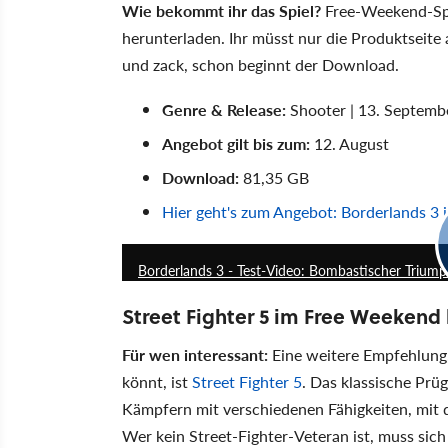
Wie bekommt ihr das Spiel?
Free-Weekend-Spi
herunterladen. Ihr müsst nur die Produktseite
und zack, schon beginnt der Download.
Genre & Release:
Shooter | 13. Septemb
Angebot gilt bis zum:
12. August
Download:
81,35 GB
Hier geht's zum Angebot: Borderlands 3
Borderlands 3 - Test-Video: Bombastischer Triump
Street Fighter 5 im Free Weekend
Für wen interessant:
Eine weitere Empfehlung,
könnt, ist
Street Fighter 5
. Das klassische Prüg
Kämpfern mit verschiedenen Fähigkeiten, mit d
Wer kein Street-Fighter-Veteran ist, muss si