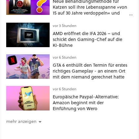
Neue Behandlungsmethode für
Katzen soll ihre Lebensspanne »von
15 auf 30 Jahre verdoppeln« und
über 1.200 Kommentare setzen sich
kritisch damit auseinander
vor 3 Stunden
AMD eröffnet die IFA 2026 – und
schickt den Gaming-Chef auf die
KI-Bühne
vor 6 Stunden
GTA 6 enthüllt den Termin für erstes
richtiges Gameplay - an einem Ort
mit dem niemand gerechnet hatte
vor 6 Stunden
Europäische Paypal-Alternative:
Amazon beginnt mit der
Einführung von Wero
mehr anzeigen