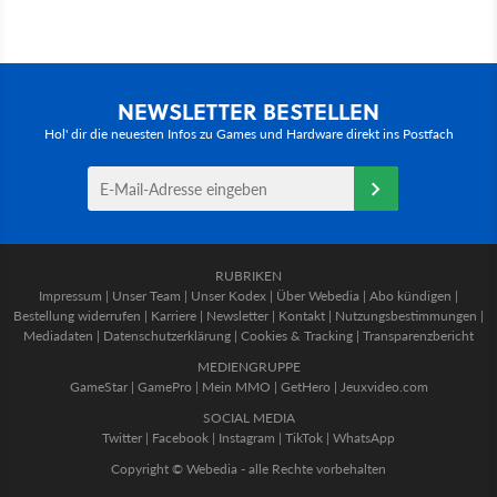
NEWSLETTER BESTELLEN
Hol' dir die neuesten Infos zu Games und Hardware direkt ins Postfach
RUBRIKEN
Impressum
|
Unser Team
|
Unser Kodex
|
Über Webedia
|
Abo kündigen
|
Bestellung widerrufen
|
Karriere
|
Newsletter
|
Kontakt
|
Nutzungsbestimmungen
|
Mediadaten
|
Datenschutzerklärung
|
Cookies & Tracking
|
Transparenzbericht
MEDIENGRUPPE
GameStar
|
GamePro
|
Mein MMO
|
GetHero
|
Jeuxvideo.com
SOCIAL MEDIA
Twitter
|
Facebook
|
Instagram
|
TikTok
|
WhatsApp
Copyright © Webedia - alle Rechte vorbehalten