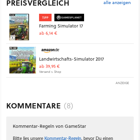
PREISVERGLEICH
alle anzeigen
TIPP
Farming Simulator 17
ab 6,14 €
Landwirtschafts-Simulator 2017
ab 39,95 €
Versand s. Shop
ANZEIGE
KOMMENTARE
(8)
Kommentar-Regeln von GameStar
Bitte lies unsere
Kommentar-Regeln
, bevor Du einen