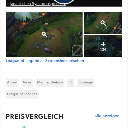
japanischen Synchronsprechern
134
League of Legends - Screenshots ansehen
Artikel
News
Mathias Dietrich
PC
Strategie
League of Legends
PREISVERGLEICH
alle anzeigen