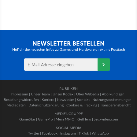
NEWSLETTER BESTELLEN
Hol' dir die neuesten Infos zu Games und Hardware direkt ins Postfach
RUBRIKEN
Impressum
|
Unser Team
|
Unser Kodex
|
Über Webedia
|
Abo kündigen
|
Bestellung widerrufen
|
Karriere
|
Newsletter
|
Kontakt
|
Nutzungsbestimmungen
|
Mediadaten
|
Datenschutzerklärung
|
Cookies & Tracking
|
Transparenzbericht
MEDIENGRUPPE
GameStar
|
GamePro
|
Mein MMO
|
GetHero
|
Jeuxvideo.com
SOCIAL MEDIA
Twitter
|
Facebook
|
Instagram
|
TikTok
|
WhatsApp