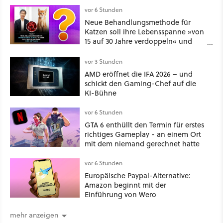
vor 6 Stunden
Neue Behandlungsmethode für
Katzen soll ihre Lebensspanne »von
15 auf 30 Jahre verdoppeln« und
über 1.200 Kommentare setzen sich
kritisch damit auseinander
vor 3 Stunden
AMD eröffnet die IFA 2026 – und
schickt den Gaming-Chef auf die
KI-Bühne
vor 6 Stunden
GTA 6 enthüllt den Termin für erstes
richtiges Gameplay - an einem Ort
mit dem niemand gerechnet hatte
vor 6 Stunden
Europäische Paypal-Alternative:
Amazon beginnt mit der
Einführung von Wero
mehr anzeigen