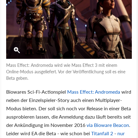
Mass Effect: Andromeda wird wie Mass Effect 3 mit einem
Online-Modus ausgeliefert. Vor der Veröffentlichung soll es eine
Beta geben.
Biowares Sci-Fi-Actionspiel
Mass Effect: Andromeda
wird
neben der Einzelspieler-Story auch einen Multiplayer-
Modus bieten. Der soll sich noch vor Release in einer Beta
ausprobieren lassen, die Anmeldung dazu läuft bereits seit
der Ankündigung im November 2016
via Bioware Beacon
.
Leider wird EA die Beta - wie schon bei
Titanfall 2
-
nur