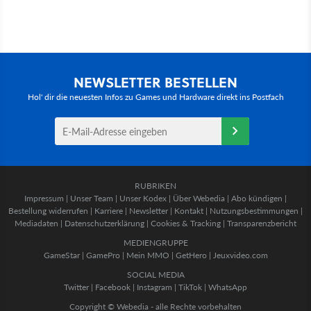
NEWSLETTER BESTELLEN
Hol' dir die neuesten Infos zu Games und Hardware direkt ins Postfach
RUBRIKEN
Impressum
|
Unser Team
|
Unser Kodex
|
Über Webedia
|
Abo kündigen
|
Bestellung widerrufen
|
Karriere
|
Newsletter
|
Kontakt
|
Nutzungsbestimmungen
|
Mediadaten
|
Datenschutzerklärung
|
Cookies & Tracking
|
Transparenzbericht
MEDIENGRUPPE
GameStar
|
GamePro
|
Mein MMO
|
GetHero
|
Jeuxvideo.com
SOCIAL MEDIA
Twitter
|
Facebook
|
Instagram
|
TikTok
|
WhatsApp
Copyright © Webedia - alle Rechte vorbehalten