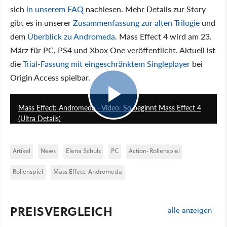
sich
in unserem FAQ
nachlesen. Mehr Details zur Story
gibt es in unserer
Zusammenfassung zur alten Trilogie
und
dem
Überblick zu Andromeda
. Mass Effect 4 wird am 23.
März für PC, PS4 und Xbox One veröffentlicht. Aktuell ist
die
Trial-Fassung mit eingeschränktem Singleplayer
bei
Origin Access spielbar.
19:41
Mass Effect: Andromeda - Video: So beginnt Mass Effect 4
(Ultra Details)
Artikel
News
Elena Schulz
PC
Action-Rollenspiel
Rollenspiel
Mass Effect: Andromeda
PREISVERGLEICH
alle anzeigen