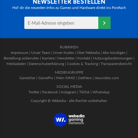
NEWSLETTER BESTELLEN
Hol' dir die neuesten Infos zu Games und Hardware direkt ins Postfach
RUBRIKEN
Impressum
|
Unser Team
|
Unser Kodex
|
Über Webedia
|
Abo kündigen
|
Bestellung widerrufen
|
Karriere
|
Newsletter
|
Kontakt
|
Nutzungsbestimmungen
|
Mediadaten
|
Datenschutzerklärung
|
Cookies & Tracking
|
Transparenzbericht
MEDIENGRUPPE
GameStar
|
GamePro
|
Mein MMO
|
GetHero
|
Jeuxvideo.com
SOCIAL MEDIA
Twitter
|
Facebook
|
Instagram
|
TikTok
|
WhatsApp
Copyright © Webedia - alle Rechte vorbehalten