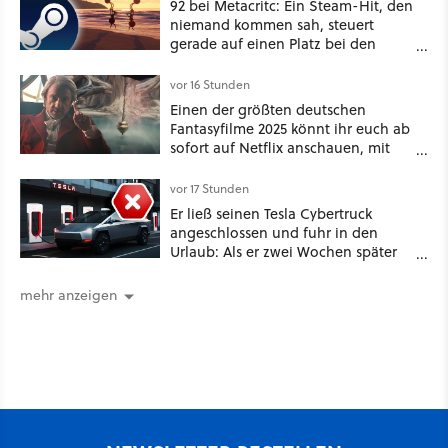
92 bei Metacritc: Ein Steam-Hit, den
niemand kommen sah, steuert
gerade auf einen Platz bei den
Game Awards zu
vor 16 Stunden
Einen der größten deutschen
Fantasyfilme 2025 könnt ihr euch ab
sofort auf Netflix anschauen, mit
dabei: ein Star aus Der Hobbit
vor 17 Stunden
Er ließ seinen Tesla Cybertruck
angeschlossen und fuhr in den
Urlaub: Als er zwei Wochen später
zurückkam, sprang der Truck nicht
mehr an [Best of GameStar]
mehr anzeigen