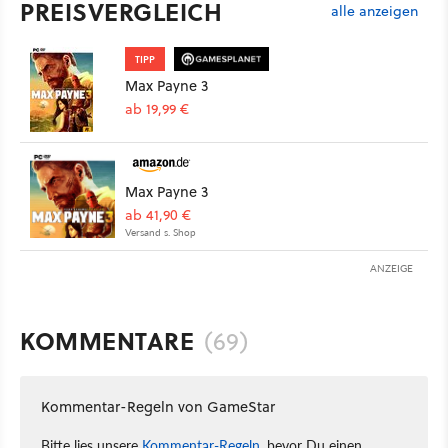
PREISVERGLEICH
alle anzeigen
TIPP
Max Payne 3
ab 19,99 €
Max Payne 3
ab 41,90 €
Versand s. Shop
ANZEIGE
KOMMENTARE
(69)
Kommentar-Regeln von GameStar
Bitte lies unsere
Kommentar-Regeln
, bevor Du einen