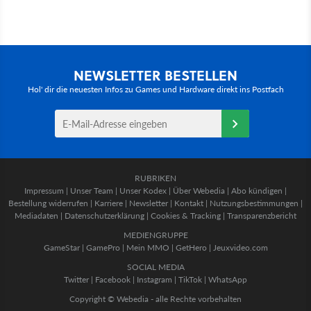
NEWSLETTER BESTELLEN
Hol' dir die neuesten Infos zu Games und Hardware direkt ins Postfach
RUBRIKEN
Impressum
|
Unser Team
|
Unser Kodex
|
Über Webedia
|
Abo kündigen
|
Bestellung widerrufen
|
Karriere
|
Newsletter
|
Kontakt
|
Nutzungsbestimmungen
|
Mediadaten
|
Datenschutzerklärung
|
Cookies & Tracking
|
Transparenzbericht
MEDIENGRUPPE
GameStar
|
GamePro
|
Mein MMO
|
GetHero
|
Jeuxvideo.com
SOCIAL MEDIA
Twitter
|
Facebook
|
Instagram
|
TikTok
|
WhatsApp
Copyright © Webedia - alle Rechte vorbehalten