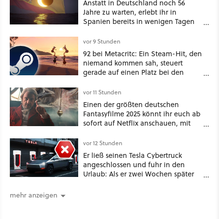
Anstatt in Deutschland noch 56
Jahre zu warten, erlebt ihr in
Spanien bereits in wenigen Tagen
ein schattiges Sommer-Spektakel
vor 9 Stunden
92 bei Metacritc: Ein Steam-Hit, den
niemand kommen sah, steuert
gerade auf einen Platz bei den
Game Awards zu
vor 11 Stunden
Einen der größten deutschen
Fantasyfilme 2025 könnt ihr euch ab
sofort auf Netflix anschauen, mit
dabei: ein Star aus Der Hobbit
vor 12 Stunden
Er ließ seinen Tesla Cybertruck
angeschlossen und fuhr in den
Urlaub: Als er zwei Wochen später
zurückkam, sprang der Truck nicht
mehr an [Best of GameStar]
mehr anzeigen