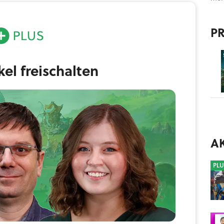
ersönlicher Natur. Die beiden Gründer haben sich laut
nachlässigt und wollen deswegen nicht mehr im
P
gen sein.
ikel freischalten
A
PLU