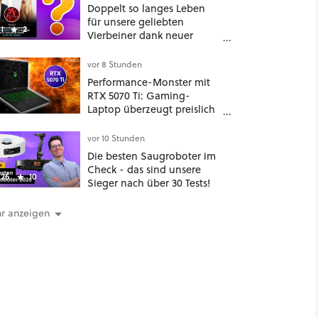
widmen
Doppelt so langes Leben
für unsere geliebten
1
2
Vierbeiner dank neuer
Behandlungsmethode aus
Japan: Der Blick auf über
vor 8 Stunden
1.200 Kommentare zeigt,
Performance-Monster mit
dass es nicht so einfach ist
RTX 5070 Ti: Gaming-
Laptop überzeugt preislich
trotz 32 GB RAM
vor 10 Stunden
Die besten Saugroboter im
Check - das sind unsere
26
10
Sieger nach über 30 Tests!
r anzeigen