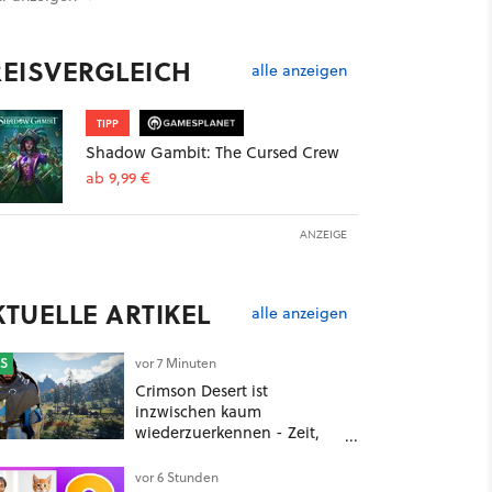
REISVERGLEICH
alle anzeigen
TIPP
Shadow Gambit: The Cursed Crew
ab 9,99 €
ANZEIGE
KTUELLE ARTIKEL
alle anzeigen
S
vor 7 Minuten
Crimson Desert ist
inzwischen kaum
wiederzuerkennen - Zeit,
dass sich die Entwickler den
drängendsten Problemen
vor 6 Stunden