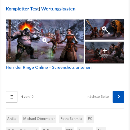
Kompletter Test
|
Wertungskasten
359
Herr der Ringe Online - Screenshots ansehen
4 von 10
nächste Seite
Artikel
Michael Obermeier
Petra Schmitz
PC