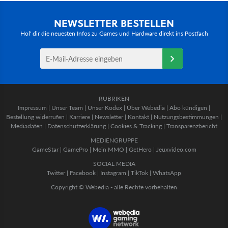
NEWSLETTER BESTELLEN
Hol' dir die neuesten Infos zu Games und Hardware direkt ins Postfach
RUBRIKEN
Impressum
|
Unser Team
|
Unser Kodex
|
Über Webedia
|
Abo kündigen
|
Bestellung widerrufen
|
Karriere
|
Newsletter
|
Kontakt
|
Nutzungsbestimmungen
|
Mediadaten
|
Datenschutzerklärung
|
Cookies & Tracking
|
Transparenzbericht
MEDIENGRUPPE
GameStar
|
GamePro
|
Mein MMO
|
GetHero
|
Jeuxvideo.com
SOCIAL MEDIA
Twitter
|
Facebook
|
Instagram
|
TikTok
|
WhatsApp
Copyright © Webedia - alle Rechte vorbehalten