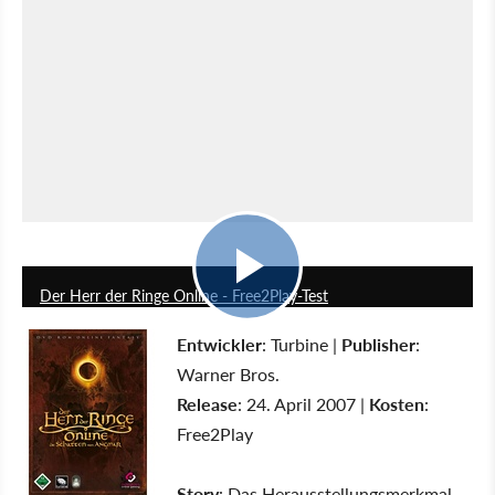
5:02
Der Herr der Ringe Online - Free2Play-Test
Entwickler
: Turbine |
Publisher
:
Warner Bros.
Release
: 24. April 2007 |
Kosten
:
Free2Play
Story
: Das Herausstellungsmerkmal