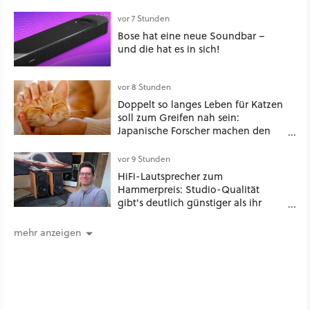
ein schattiges Sommer-Spektakel
vor 7 Stunden
Bose hat eine neue Soundbar –
und die hat es in sich!
vor 8 Stunden
Doppelt so langes Leben für Katzen
soll zum Greifen nah sein:
Japanische Forscher machen den
Traum vieler Tierbesitzer angeblich
wahr, doch über 1.200 Kommentare
vor 9 Stunden
zeigen, dass es nicht so einfach ist
HiFi-Lautsprecher zum
Hammerpreis: Studio-Qualität
gibt's deutlich günstiger als ihr
denkt!
mehr anzeigen