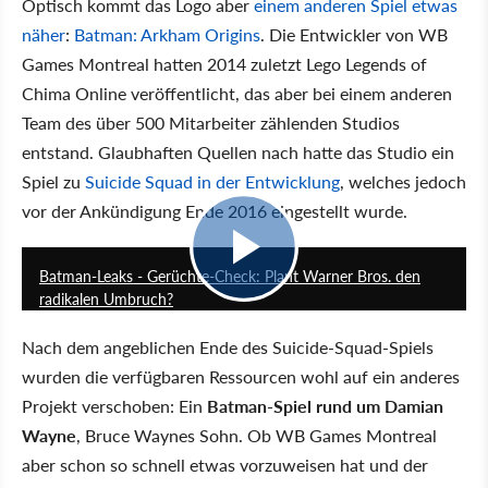
Optisch kommt das Logo aber
einem anderen Spiel etwas
näher
:
Batman: Arkham Origins
. Die Entwickler von WB
Games Montreal hatten 2014 zuletzt Lego Legends of
Chima Online veröffentlicht, das aber bei einem anderen
Team des über 500 Mitarbeiter zählenden Studios
entstand. Glaubhaften Quellen nach hatte das Studio ein
Spiel zu
Suicide Squad in der Entwicklung
, welches jedoch
vor der Ankündigung Ende 2016 eingestellt wurde.
7:48
Batman-Leaks - Gerüchte-Check: Plant Warner Bros. den
radikalen Umbruch?
Nach dem angeblichen Ende des Suicide-Squad-Spiels
wurden die verfügbaren Ressourcen wohl auf ein anderes
Projekt verschoben: Ein
Batman-Spiel rund um Damian
Wayne
, Bruce Waynes Sohn. Ob WB Games Montreal
aber schon so schnell etwas vorzuweisen hat und der