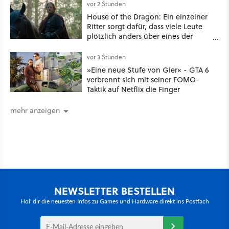
vor 2 Stunden
House of the Dragon: Ein einzelner
Ritter sorgt dafür, dass viele Leute
plötzlich anders über eines der
umstrittensten Häuser von Game of
Thrones denken
vor 3 Stunden
»Eine neue Stufe von Gier« - GTA 6
verbrennt sich mit seiner FOMO-
Taktik auf Netflix die Finger
mehr anzeigen
NEWSLETTER BESTELLEN
Hol' dir die neuesten Infos zu Games und Hardware direkt ins Postfach