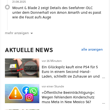
21.08.2025
Mount & Blade 2 zeigt Details des Seefahrer-DLC
unter dem Donnerhall von Amon Amarth und es passt
wie die Faust aufs Auge
mehr anzeigen
AKTUELLE NEWS
alle anzeigen
vor 26 Minuten
Ein Glückspilz kauft eine PS4 für 5
Euro in einem Second-Hand-
Laden, schließt sie Zuhause an und
schon hat er seine erste
funktionierende PlayStation [Best of
vor einer Stunde
GameStar]
»Öffentliche Beeinträchtigung«:
Wegen fehlendem Kinderschutz
muss Meta in New Mexico 567
Millionen US-Dollar zahlen