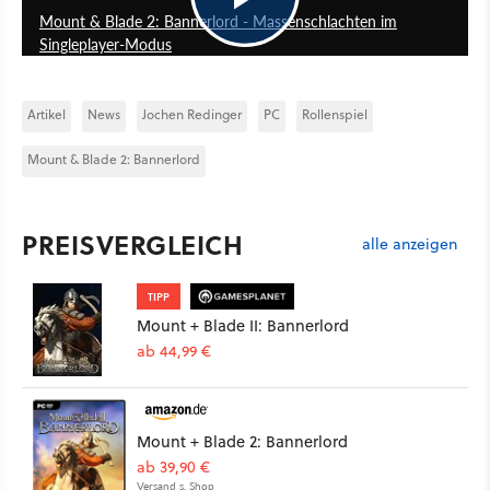
Mount & Blade 2: Bannerlord - Massenschlachten im
Singleplayer-Modus
Artikel
News
Jochen Redinger
PC
Rollenspiel
Mount & Blade 2: Bannerlord
PREISVERGLEICH
alle anzeigen
TIPP
Mount + Blade II: Bannerlord
ab 44,99 €
Mount + Blade 2: Bannerlord
ab 39,90 €
Versand s. Shop