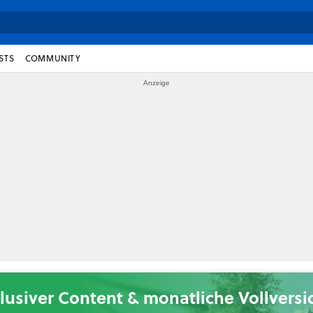
STS
COMMUNITY
lusiver Content & monatliche Vollvers