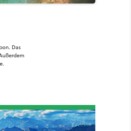
rbon. Das
. Außerdem
e.