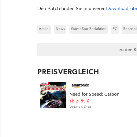
Den Patch finden Sie in unserer
Downloadrubr
Artikel
News
GameStar Redaktion
PC
Rennspi
zu den 
PREISVERGLEICH
Need for Speed: Carbon
ab 21,85 €
Versand s. Shop