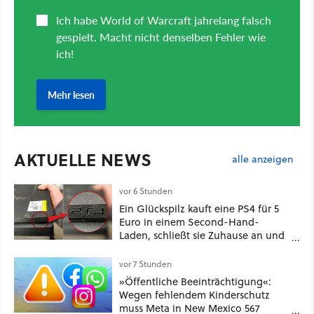
AKTUELLE NEWS
alle anzeigen
vor 6 Stunden
Ein Glückspilz kauft eine PS4 für 5
Euro in einem Second-Hand-
Laden, schließt sie Zuhause an und
schon hat er seine erste
funktionierende PlayStation [Best of
vor 7 Stunden
GameStar]
»Öffentliche Beeinträchtigung«:
Wegen fehlendem Kinderschutz
muss Meta in New Mexico 567