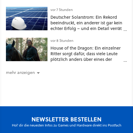
Millionen US-Dollar zahlen
vor 7 Stunden
Deutscher Solarstrom: Ein Rekord
beeindruckt, ein anderer ist gar kein
echter Erfolg – und ein Detail verrät
mehr über die Energiewende als
jede Zahl
vor 8 Stunden
House of the Dragon: Ein einzelner
Ritter sorgt dafür, dass viele Leute
plötzlich anders über eines der
umstrittensten Häuser von Game of
Thrones denken
mehr anzeigen
NEWSLETTER BESTELLEN
Hol' dir die neuesten Infos zu Games und Hardware direkt ins Postfach