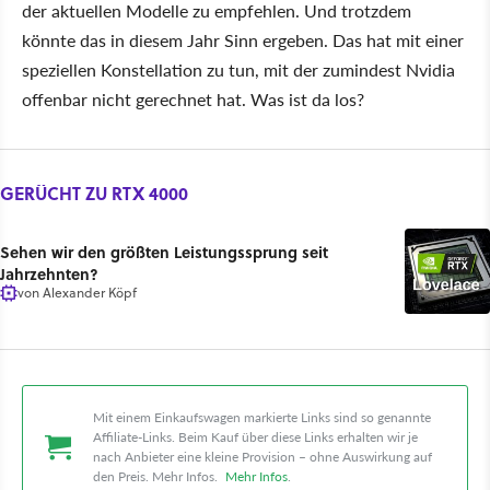
der aktuellen Modelle zu empfehlen. Und trotzdem
könnte das in diesem Jahr Sinn ergeben. Das hat mit einer
speziellen Konstellation zu tun, mit der zumindest Nvidia
offenbar nicht gerechnet hat. Was ist da los?
GERÜCHT ZU RTX 4000
Sehen wir den größten Leistungssprung seit
Jahrzehnten?
von
Alexander Köpf
Mit einem Einkaufswagen markierte Links sind so genannte
Affiliate-Links. Beim Kauf über diese Links erhalten wir je
nach Anbieter eine kleine Provision – ohne Auswirkung auf
den Preis. Mehr Infos.
Mehr Infos
.