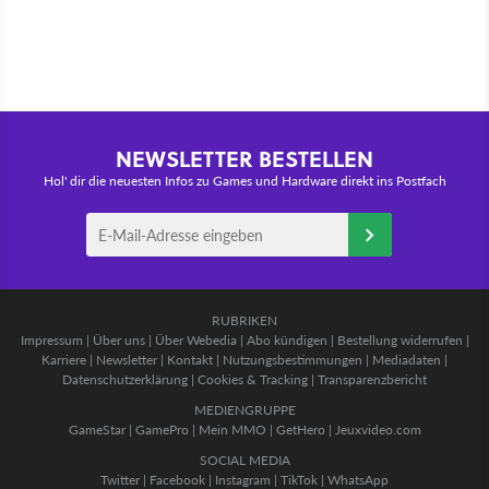
NEWSLETTER BESTELLEN
Hol' dir die neuesten Infos zu Games und Hardware direkt ins Postfach
RUBRIKEN
Impressum
|
Über uns
|
Über Webedia
|
Abo kündigen
|
Bestellung widerrufen
|
Karriere
|
Newsletter
|
Kontakt
|
Nutzungsbestimmungen
|
Mediadaten
|
Datenschutzerklärung
|
Cookies & Tracking
|
Transparenzbericht
MEDIENGRUPPE
GameStar
|
GamePro
|
Mein MMO
|
GetHero
|
Jeuxvideo.com
SOCIAL MEDIA
Twitter
|
Facebook
|
Instagram
|
TikTok
|
WhatsApp