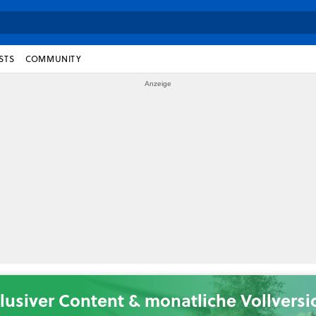
STS
COMMUNITY
lusiver Content & monatliche Vollvers