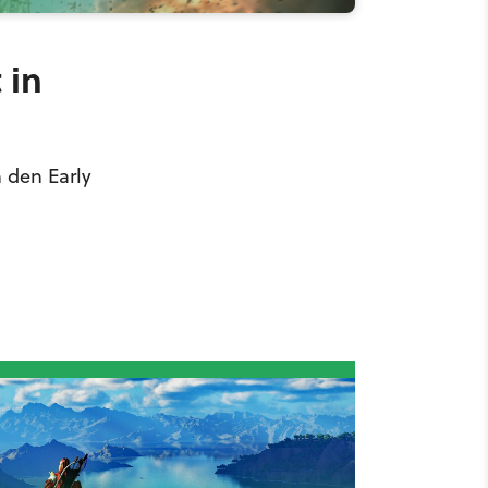
 in
 den Early