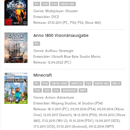
PC
PS4
PS3
XBOX 360
Genre: Multiplayer-Shooter
Entwickler: DICE
Release: 27.10.2011 (PC, PS4, PS3, Xbox 360)
Anno 1800 Visionärsausgabe
PC
Genre: Aufbau-Strategie
Entwickler: Ubisoft Blue Byte Studio Mainz
Release: 12.04.2022 (PC)
Minecraft
PC
PS4
XBOX ONE
SWITCH
PS3
XBOX 360
WII U
PSV
3DS
IOS
ANDROID
WP7
Genre: Action-Adventure
Entwickler: Mojang Studios, 4J Studios (PS4)
Release: 18.11.2011 (PC), 03.09.2014 (PS4), 05.09.2014 (Xbox
One), 12.05.2017 (Switch), 18.12.2013 (PS3), 09.05.2012 (Xbox
360), 17.12.2015 (Wii U), 15.10.2014 (PSV), 13.09.2017 (3DS),
17.11.2011 (iOS), 07.10.2011 (Android), 09.12.2014 (WP7)