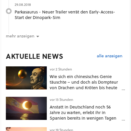
29.08.2018
Parkasaurus - Neuer Trailer verrät den Early-Access-
Start der Dinopark-Sim
mehr anzeigen
AKTUELLE NEWS
alle anzeigen
vor 2 Stunden
Wie sich ein chinesisches Genie
täuschte – und doch als Dompteur
von Drachen und Kröten bis heute
Recht behält [Best of GameStar]
vor 13 Stunden
Anstatt in Deutschland noch 56
Jahre zu warten, erlebt ihr in
Spanien bereits in wenigen Tagen
ein schattiges Sommer-Spektakel
vor 19 Stunden