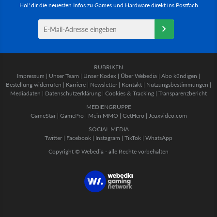
Hol' dir die neuesten Infos zu Games und Hardware direkt ins Postfach
RUBRIKEN
Impressum
|
Unser Team
|
Unser Kodex
|
Über Webedia
|
Abo kündigen
|
Bestellung widerrufen
|
Karriere
|
Newsletter
|
Kontakt
|
Nutzungsbestimmungen
|
Mediadaten
|
Datenschutzerklärung
|
Cookies & Tracking
|
Transparenzbericht
MEDIENGRUPPE
GameStar
|
GamePro
|
Mein MMO
|
GetHero
|
Jeuxvideo.com
SOCIAL MEDIA
Twitter
|
Facebook
|
Instagram
|
TikTok
|
WhatsApp
Copyright © Webedia - alle Rechte vorbehalten