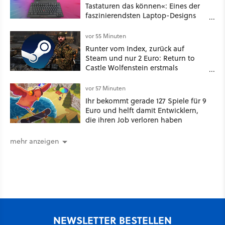
Tastaturen das können«: Eines der
faszinierendsten Laptop-Designs
der 90er geht wieder viral
vor 55 Minuten
Runter vom Index, zurück auf
Steam und nur 2 Euro: Return to
Castle Wolfenstein erstmals
ungeschnitten auf dem deutschen
Markt
vor 57 Minuten
Ihr bekommt gerade 127 Spiele für 9
Euro und helft damit Entwicklern,
die ihren Job verloren haben
mehr anzeigen
NEWSLETTER BESTELLEN