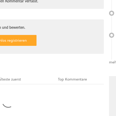
nen Kommentar verfasst.
 und bewerten.
nlos registrieren
meh
Älteste
zuerst
Top
Kommentare