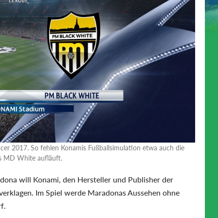
occer 2017. So fehlen Konamis Fußballsimulation etwa auch die
s MD White aufläuft.
dona will Konami, den Hersteller und Publisher der
 verklagen. Im Spiel werde Maradonas Aussehen ohne
f.