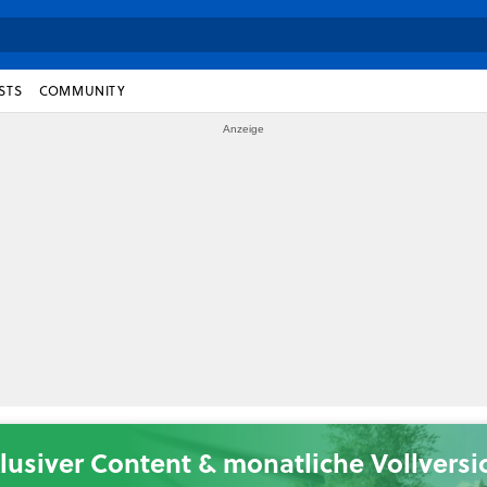
STS
COMMUNITY
lusiver Content & monatliche Vollvers