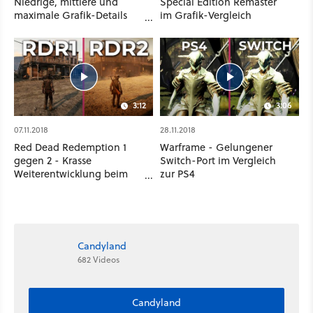
Niedrige, mittlere und
Special Edition Remaster
maximale Grafik-Details
im Grafik-Vergleich
der Beta im Vergleich
3:12
3:06
07.11.2018
28.11.2018
Red Dead Redemption 1
Warframe - Gelungener
gegen 2 - Krasse
Switch-Port im Vergleich
Weiterentwicklung beim
zur PS4
direkten Vergleich?
Candyland
682 Videos
Candyland