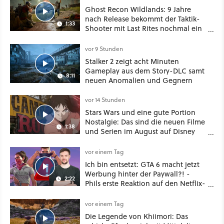
Ghost Recon Wildlands: 9 Jahre
nach Release bekommt der Taktik-
1:33
Shooter mit Last Rites nochmal ein
dickes Update
vor 9 Stunden
Stalker 2 zeigt acht Minuten
Gameplay aus dem Story-DLC samt
8:11
neuen Anomalien und Gegnern
vor 14 Stunden
Stars Wars und eine gute Portion
Nostalgie: Das sind die neuen Filme
1:38
und Serien im August auf Disney
Plus
vor einem Tag
Ich bin entsetzt: GTA 6 macht jetzt
Werbung hinter der Paywall?! -
2:22
Phils erste Reaktion auf den Netflix-
Deal
vor einem Tag
Die Legende von Khiimori: Das