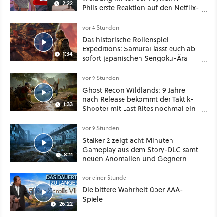
2:22
Phils erste Reaktion auf den Netflix-
Deal
vor 4 Stunden
Das historische Rollenspiel
Expeditions: Samurai lässt euch ab
1:34
sofort japanischen Sengoku-Ära
aufmischen - wahlweise mit Gewalt
oder Diplomatie
vor 9 Stunden
Ghost Recon Wildlands: 9 Jahre
nach Release bekommt der Taktik-
1:33
Shooter mit Last Rites nochmal ein
dickes Update
vor 9 Stunden
Stalker 2 zeigt acht Minuten
Gameplay aus dem Story-DLC samt
8:11
neuen Anomalien und Gegnern
vor einer Stunde
Die bittere Wahrheit über AAA-
Spiele
26:22