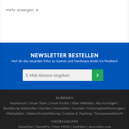
vorsichtig Kohle aus
mehr anzeigen
NEWSLETTER BESTELLEN
Hol' dir die neuesten Infos zu Games und Hardware direkt ins Postfach
RUBRIKEN
Impressum
|
Unser Team
|
Unser Kodex
|
Über Webedia
|
Abo kündigen
|
Bestellung widerrufen
|
Karriere
|
Newsletter
|
Kontakt
|
Nutzungsbestimmungen
|
Mediadaten
|
Datenschutzerklärung
|
Cookies & Tracking
|
Transparenzbericht
MEDIENGRUPPE
GameStar
|
GamePro
|
Mein MMO
|
GetHero
|
Jeuxvideo.com