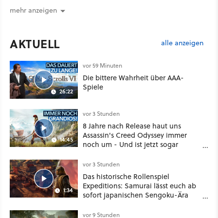
mehr anzeigen
AKTUELL
alle anzeigen
vor 59 Minuten
Die bittere Wahrheit über AAA-
Spiele
26:22
vor 3 Stunden
8 Jahre nach Release haut uns
Assassin's Creed Odyssey immer
14:45
noch um - Und ist jetzt sogar
besser!
vor 3 Stunden
Das historische Rollenspiel
Expeditions: Samurai lässt euch ab
1:34
sofort japanischen Sengoku-Ära
aufmischen - wahlweise mit Gewalt
oder Diplomatie
vor 9 Stunden