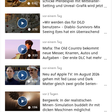
schicke Pferdespiel mit Mittelalter-
0:42
Setting und Unreal-Grafik wird jetzt
noch größer und gefährlicher
vor einem Tag
»Wir werden das für D&D
benutzen« - Diablo-Survivors-Mix
2:52
Seeing Eyes hat ein überraschend
nützliches Map-Tool
vor einem Tag
Mafia: The Old Country bekommt
neue Messer, Knarren, Autos und
3:23
Aufgaben - Der erste DLC hat mehr
dabei als nur Story
vor einem Tag
Neu auf Apple TV: Im August 2026
gehen mit Ted Lasso und Dark
0:29
Matter gleich zwei große Serien-
Highlights weiter
vor 2 Tagen
Bergwerk: In der realistischen
Minen-Simulation buddelt ihr mit
1:06
dicken Maschinen möglichst