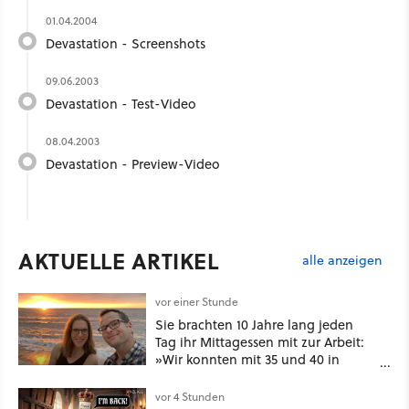
01.04.2004
Devastation - Screenshots
09.06.2003
Devastation - Test-Video
08.04.2003
Devastation - Preview-Video
AKTUELLE ARTIKEL
alle anzeigen
vor einer Stunde
Sie brachten 10 Jahre lang jeden
Tag ihr Mittagessen mit zur Arbeit:
»Wir konnten mit 35 und 40 in
Rente gehen« – auch dank
Gamification [Best of GameStar]
vor 4 Stunden