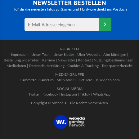
NEWSLETTER BESTELLEN
Hol' dir die neuesten Infos zu Games und Hardware direkt ins Postfach
RUBRIKEN
Impressum
|
Unser Team
|
Unser Kodex
|
Über Webedia
|
Abo kündigen
|
Bestellung widerrufen
|
Karriere
|
Newsletter
|
Kontakt
|
Nutzungsbestimmungen
|
Mediadaten
|
Datenschutzerklärung
|
Cookies & Tracking
|
Transparenzbericht
MEDIENGRUPPE
GameStar
|
GamePro
|
Mein MMO
|
GetHero
|
Jeuxvideo.com
SOCIAL MEDIA
Twitter
|
Facebook
|
Instagram
|
TikTok
|
WhatsApp
Copyright © Webedia - alle Rechte vorbehalten