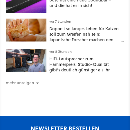
und die hat es in sich!
vor 7 Stunden
Doppelt so langes Leben für Katzen
soll zum Greifen nah sein:
Japanische Forscher machen den
Traum vieler Tierbesitzer angeblich
wahr, doch über 1.200 Kommentare
vor 8 Stunden
zeigen, dass es nicht so einfach ist
HiFi-Lautsprecher zum
Hammerpreis: Studio-Qualität
gibt's deutlich günstiger als ihr
denkt!
mehr anzeigen
NEWSLETTER BESTELLEN