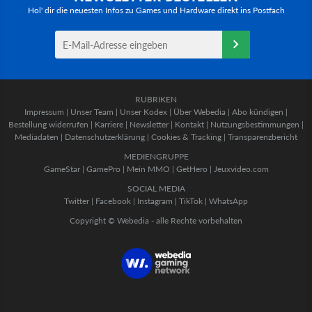
Hol' dir die neuesten Infos zu Games und Hardware direkt ins Postfach
RUBRIKEN
Impressum
|
Unser Team
|
Unser Kodex
|
Über Webedia
|
Abo kündigen
|
Bestellung widerrufen
|
Karriere
|
Newsletter
|
Kontakt
|
Nutzungsbestimmungen
|
Mediadaten
|
Datenschutzerklärung
|
Cookies & Tracking
|
Transparenzbericht
MEDIENGRUPPE
GameStar
|
GamePro
|
Mein MMO
|
GetHero
|
Jeuxvideo.com
SOCIAL MEDIA
Twitter
|
Facebook
|
Instagram
|
TikTok
|
WhatsApp
Copyright © Webedia - alle Rechte vorbehalten