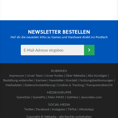
NEWSLETTER BESTELLEN
Hol' dir die neuesten Infos zu Games und Hardware direkt ins Postfach
RUBRIKEN
Impressum
|
Unser Team
|
Unser Kodex
|
Über Webedia
|
Abo kündigen
|
Bestellung widerrufen
|
Karriere
|
Newsletter
|
Kontakt
|
Nutzungsbestimmungen
|
Mediadaten
|
Datenschutzerklärung
|
Cookies & Tracking
|
Transparenzbericht
MEDIENGRUPPE
GameStar
|
GamePro
|
Mein MMO
|
GetHero
|
Jeuxvideo.com
SOCIAL MEDIA
Twitter
|
Facebook
|
Instagram
|
TikTok
|
WhatsApp
Copyright © Webedia - alle Rechte vorbehalten