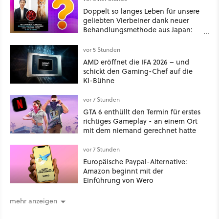
Doppelt so langes Leben für unsere
geliebten Vierbeiner dank neuer
Behandlungsmethode aus Japan:
Der Blick auf über 1.200
Kommentare zeigt, dass es nicht so
vor 5 Stunden
einfach ist
AMD eröffnet die IFA 2026 – und
schickt den Gaming-Chef auf die
KI-Bühne
vor 7 Stunden
GTA 6 enthüllt den Termin für erstes
richtiges Gameplay - an einem Ort
mit dem niemand gerechnet hatte
vor 7 Stunden
Europäische Paypal-Alternative:
Amazon beginnt mit der
Einführung von Wero
mehr anzeigen